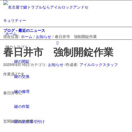
ブログ - 最近のニュース
ホーム
現在位置:
ホーム
/
お知らせ
/
春日井市 強制開錠作業
鍵のトラブル
春日井市 強制開錠作業
鍵の開錠
2025年9月16日
/
カテゴリ:
お知らせ
/
作成者:
アイルロックスタッフ
作業員Jです
鍵の交換
鍵の修理
春日井市に
鍵の作製
玄関鍵開錠の作業で
鍵の新規取り付け