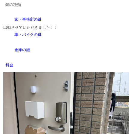
鍵の種類
家・事務所の鍵
出動させていただきました！！
車・バイクの鍵
金庫の鍵
料金
法人様へ
会社概要
ブログ（現場より）
Menu