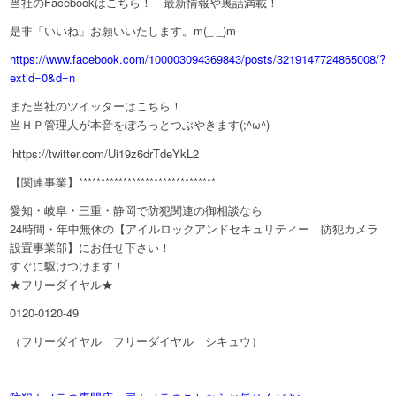
当社のFacebookはこちら！ 最新情報や裏話満載！
是非「いいね」お願いいたします。m(_ _)m
https://www.facebook.com/100003094369843/posts/3219147724865008/?
extid=0&d=n
また当社のツイッターはこちら！
当ＨＰ管理人が本音をぽろっとつぶやきます(;^ω^)
‘https://twitter.com/Ui19z6drTdeYkL2
【関連事業】*******************************
愛知・岐阜・三重・静岡で防犯関連の御相談なら
24時間・年中無休の【アイルロックアンドセキュリティー 防犯カメラ
設置事業部】にお任せ下さい！
すぐに駆けつけます！
★フリーダイヤル★
0120-0120-49
（フリーダイヤル フリーダイヤル シキュウ）