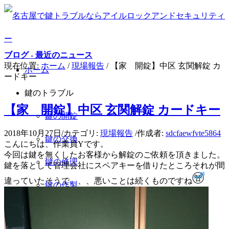
ブログ - 最近のニュース
現在位置:
ホーム
/
現場報告
/
【家 開錠】中区 玄関解錠 カ
ホーム
ードキー
鍵のトラブル
【家 開錠】中区 玄関解錠 カードキー
鍵の開錠
2018年10月27日
/
カテゴリ:
現場報告
/
作成者:
sdcfaewfvte5864
鍵の交換
こんにちは、作業員Yです。
今回は鍵を無くしたお客様から解錠のご依頼を頂きました。
鍵の修理
鍵を落として管理会社にスペアキーを借りたところそれが間
違っていたそうで、、、悪いことは続くものですね
鍵の作製
鍵の新規取り付け