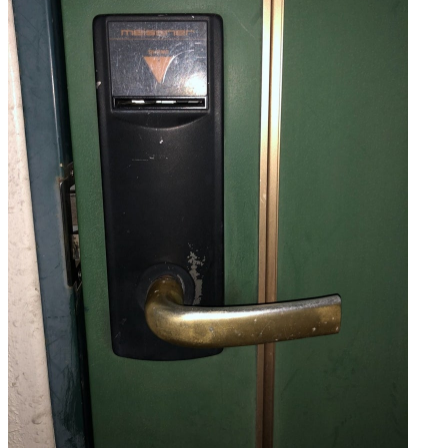
鍵の種類
家・事務所の鍵
車・バイクの鍵
金庫の鍵
料金
法人様へ
会社概要
ブログ（現場より）
Menu