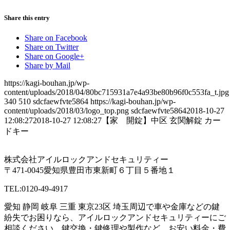
Share this entry
Share on Facebook
Share on Twitter
Share on Google+
Share by Mail
https://kagi-bouhan.jp/wp-
content/uploads/2018/04/80bc715931a7e4a93be80b96f0c553fa_t.jpg
340
510
sdcfaewfvte5864
https://kagi-bouhan.jp/wp-
content/uploads/2018/03/logo_top.png
sdcfaewfvte5864
2018-10-27
12:08:27
2018-10-27 12:08:27
【家 開錠】中区 玄関解錠 カー
ドキー
株式会社アイルロックアンドセキュリティー
〒471-0045愛知県豊田市東新町６丁目５番地１
TEL:0120-49-4917
愛知 静岡 岐阜 三重 東京23区 埼玉周辺で車や金庫などの鍵
紛失でお困りなら、アイルロックアンドセキュリティーにご
相談ください。鍵交換・鍵修理や製作など、お安い料金・費