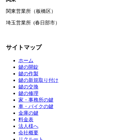
関東営業所（板橋区）
埼玉営業所 (春日部市）
サイトマップ
ホーム
鍵の開錠
鍵の作製
鍵の新規取り付け
鍵の交換
鍵の修理
家・事務所の鍵
車・バイクの鍵
金庫の鍵
料金表
法人様へ
会社概要
リクルート