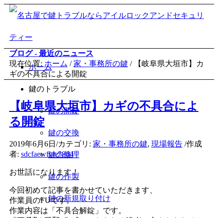
ブログ - 最近のニュース
現在位置:
ホーム
/
家・事務所の鍵
/
【岐阜県大垣市】カ
ホーム
ギの不具合による開錠
鍵のトラブル
【岐阜県大垣市】カギの不具合によ
鍵の開錠
る開錠
鍵の交換
2019年6月6日
/
カテゴリ:
家・事務所の鍵
,
現場報告
/
作成
者:
sdcfaewfvte5864
鍵の修理
お世話になります！
鍵の作製
今回初めて記事を書かせていただきます、
鍵の新規取り付け
作業員のFUです。
作業内容は「不具合解錠」です。