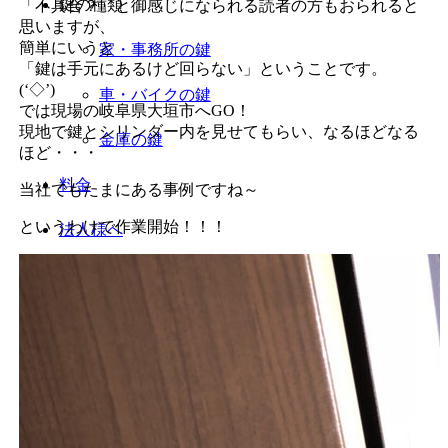
鍵の種類
「不具合？」と御感じになられる読者の方もおられると
思いますが、
簡単にいうと
家・事務所の鍵
「鍵は手元にあるけど回らない」ということです。
(‘◇’)ゞ
車・バイクの鍵
では現場の岐阜県大垣市へGO！
現地で鍵とシリンダー内を見せてもらい、なるほどなる
金庫の鍵
ほど・・・
料金
当社でもたまにある事例ですね～
というわけで作業開始！！！
法人様へ
会社概要
ブログ（現場より）
Menu