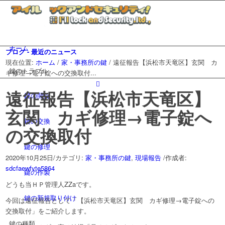
ホーム
ブログ - 最近のニュース
現在位置:
ホーム
/
家・事務所の鍵
/
遠征報告【浜松市天竜区】玄関 カ
鍵のトラブル
ギ修理→電子錠への交換取付...
遠征報告【浜松市天竜区】
鍵の開錠
玄関 カギ修理→電子錠へ
鍵の交換
の交換取付
鍵の修理
2020年10月25日
/
カテゴリ:
家・事務所の鍵
,
現場報告
/
作成者:
sdcfaewfvte5864
鍵の作製
どうも当ＨＰ管理人ZZaです。
鍵の新規取り付け
今回は遠征報告として「【浜松市天竜区】玄関 カギ修理→電子錠への
交換取付」をご紹介します。
鍵の種類