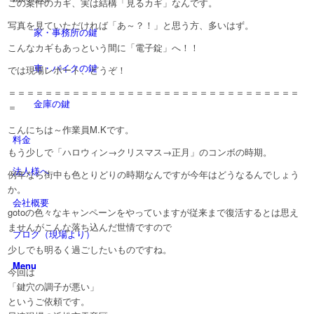
この案件のカギ、実は結構「見るカギ」なんです。
写真を見ていただければ「あ～？！」と思う方、多いはず。
家・事務所の鍵
こんなカギもあっという間に「電子錠」へ！！
車・バイクの鍵
では現場レポート、どうぞ！
＝＝＝＝＝＝＝＝＝＝＝＝＝＝＝＝＝＝＝＝＝＝＝＝＝＝＝＝＝＝＝＝
金庫の鍵
＝
こんにちは～作業員M.Kです。
料金
もう少しで「ハロウィン→クリスマス→正月」のコンボの時期。
法人様へ
例年なら街中も色とりどりの時期なんですが今年はどうなるんでしょう
か。
会社概要
gotoの色々なキャンペーンをやっていますが従来まで復活するとは思え
ませんがこんな落ち込んだ世情ですので
ブログ（現場より）
少しでも明るく過ごしたいものですね。
Menu
今回は
「鍵穴の調子が悪い」
というご依頼です。