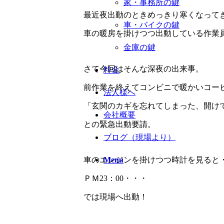
家・事務所の鍵
最近夜出動のときめっきり寒くなって
車・バイクの鍵
車の暖房を掛けつつ出動している作業員
金庫の鍵
さて今回はそんな深夜の出来事。
料金
前作業を終えてコンビニで暖かいコー
法人様へ
「玄関のカギを忘れてしまった、開け
会社概要
との緊急出動要請。
ブログ（現場より）
車のエンジンを掛けつつ時計を見ると
Menu
ＰＭ23：00・・・
では現場へ出動！