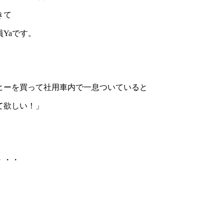
きて
Yaです。
ヒーを買って社用車内で一息ついていると
て欲しい！」
・・・