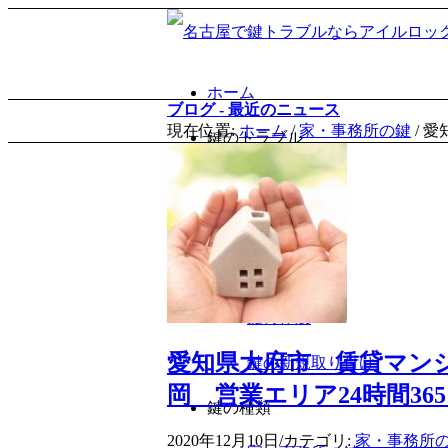
ホーム
ブログ - 最近のニュース
現在位置:
ホーム
/
家・事務所の鍵
/
愛
鍵のトラブル
鍵の開錠
鍵の交換
鍵の修理
鍵の作製
愛知県大府市 賃貸マンシ
鍵の新規取り付け
岡 営業エリア24時間3
鍵の種類
2020年12月10日
/
カテゴリ:
家・事務所