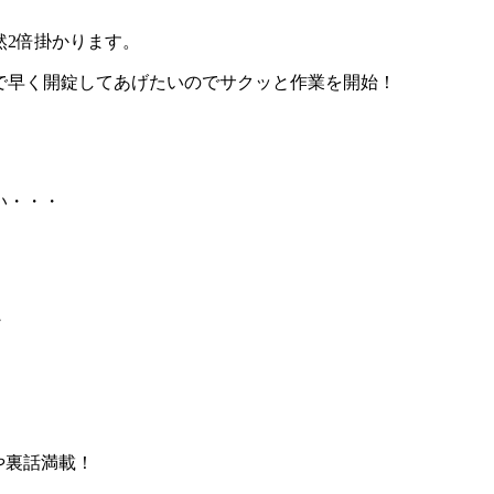
然2倍掛かります。
で早く開錠してあげたいのでサクッと作業を開始！
い・・・
。
・
報や裏話満載！