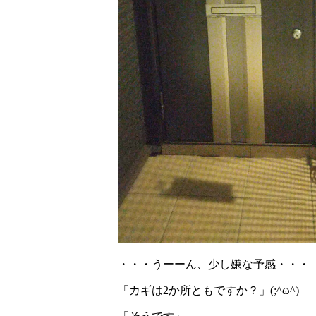
・・・うーーん、少し嫌な予感・・・
「カギは2か所ともですか？」(;^ω^)