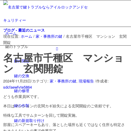
ブログ - 最近のニュース
ホーム
現在位置:
ホーム
/
家・事務所の鍵
/
名古屋市千種区 マンション 玄関
開錠
鍵のトラブル
名古屋市千種区 マンショ
鍵の開錠
ン 玄関開錠
鍵の交換
2024年11月23日
/
カテゴリ:
家・事務所の鍵
,
現場報告
/
作成者:
sdcfaewfvte5864
鍵の修理
どうも作業員IKです。
鍵の作製
本日はマンションの玄関カギ紛失による玄関開錠のご依頼です。
特殊な工具でサムターンを回して開錠実施。
鍵の新規取り付け
部屋にスペアーキーもあり、落とした場所も近くではなく住所も特定さ
れそうもないとの事で作業完了。