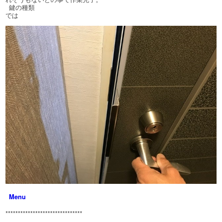
鍵の種類
では
家・事務所の鍵
車・バイクの鍵
金庫の鍵
料金
法人様へ
会社概要
ブログ（現場より）
Menu
*******************************