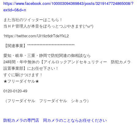
https://www.facebook.com/100003094369843/posts/3219147724865008/?
extid=0&d=n
また当社のツイッターはこちら！
当ＨＰ管理人が本音をぽろっとつぶやきます(;^ω^)
‘https://twitter.com/Ui19z6drTdeYkL2
【関連事業】*******************************
愛知・岐阜・三重・静岡で防犯関連の御相談なら
24時間・年中無休の【アイルロックアンドセキュリティー 防犯カメラ
設置事業部】にお任せ下さい！
すぐに駆けつけます！
★フリーダイヤル★
0120-0120-49
（フリーダイヤル フリーダイヤル シキュウ）
防犯カメラの専門店 同カメラのことならお任せください