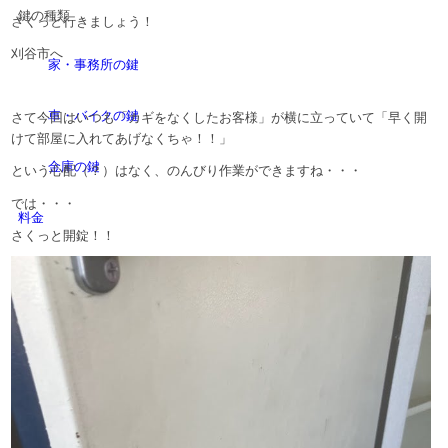
鍵の種類
さくっと行きましょう！
刈谷市へ
家・事務所の鍵
車・バイクの鍵
さて今回はいつも「カギをなくしたお客様」が横に立っていて「早く開
けて部屋に入れてあげなくちゃ！！」
金庫の鍵
という心配（？）はなく、のんびり作業ができますね・・・
では・・・
料金
さくっと開錠！！
法人様へ
会社概要
ブログ（現場より）
Menu