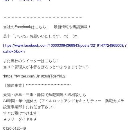
＝＝＝＝＝＝＝＝＝＝＝＝＝＝＝＝＝＝＝＝＝
当社のFacebookはこちら！ 最新情報や裏話満載！
是非「いいね」お願いいたします。m(_ _)m
https://www.facebook.com/100003094369843/posts/3219147724865008/?
extid=0&d=n
また当社のツイッターはこちら！
当ＨＰ管理人が本音をぽろっとつぶやきます(;^ω^)
‘https://twitter.com/Ui19z6drTdeYkL2
【関連事業】*******************************
愛知・岐阜・三重・静岡で防犯関連の御相談なら
24時間・年中無休の【アイルロックアンドセキュリティー 防犯カメラ
設置事業部】にお任せ下さい！
すぐに駆けつけます！
★フリーダイヤル★
0120-0120-49