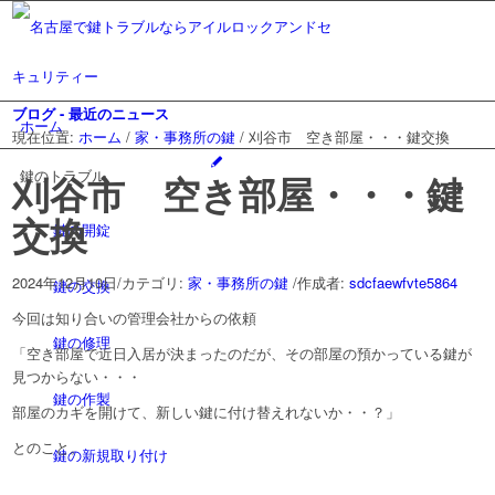
ブログ - 最近のニュース
ホーム
現在位置:
ホーム
/
家・事務所の鍵
/
刈谷市 空き部屋・・・鍵交換
鍵のトラブル
刈谷市 空き部屋・・・鍵
交換
鍵の開錠
2024年12月10日
/
カテゴリ:
家・事務所の鍵
/
作成者:
sdcfaewfvte5864
鍵の交換
今回は知り合いの管理会社からの依頼
鍵の修理
「空き部屋で近日入居が決まったのだが、その部屋の預かっている鍵が
見つからない・・・
鍵の作製
部屋のカギを開けて、新しい鍵に付け替えれないか・・？」
とのこと。
鍵の新規取り付け