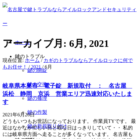
アーカイブ月: 6月, 2021
ホーム
鍵のトラブル
現在位置:
ホーム
/
カギのトラブルならアイルロックに何で
もお任せ！
/
2021
/
6月
鍵の開錠
鍵の交換
岐阜県本巣市 電子錠 新規取付 ： 名古屋
浜松 静岡 京浜 営業エリア迅速対応いたしま
鍵の修理
す
鍵の作製
2021年6月26日
どうもいつもお世話になっております。 作業員TYです。 最
鍵の新規取り付け
近はなかなか忙しい日と暇な日はっきりしていて・・ 私的
には岐阜県方面へ走ることが多くなっています。 名古屋も