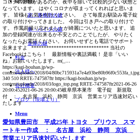
鍵の種類
コロナの影響があるのか、夜中を除いて比較的少ない状態と
なっています。 はやくコロナが収まってくれればと思いま
す。 皆様もお気を付けください。 さて毎度お馴染み電子錠
家・事務所の鍵
の取り付けやってきました。 今回は引き戸への取り付けで
す。 作業前撮り忘れましたが綺麗についたと思います。 追
車・バイクの鍵
加の登録関連が出来るか不安とのことでしたが、 やりたく
なったらお電話ください。 お伺いせずとも電話でサポート
金庫の鍵
出来ますよ ******************************* 当社の
Facebookはこちら！ 最新情報や裏話満載！ 是非「いい
料金
ね」お願いいたします。m(_…
https://kagi-bouhan.jp/wp-
法人様へ
content/uploads/2018/04/80bc715931a7e4a93be80b96f0c553fa_t.jpg
340
510
RRTE-747587ftr
https://kagi-bouhan.jp/wp-
content/uploads/2018/03/logo_top.png
RRTE-747587ftr
2021-06-26
会社概要
20:00:45
2021-06-26 20:00:45
岐阜県本巣市 電子錠 新規取
付 ： 名古屋 浜松 静岡 京浜 営業エリア迅速対応い
ブログ（現場より）
たします
Menu
愛知県豊田市 平成25年 トヨタ プリウス スマ
ートキー作成 ： 名古屋 浜松 静岡 京浜
営業エリア迅速対応いたします