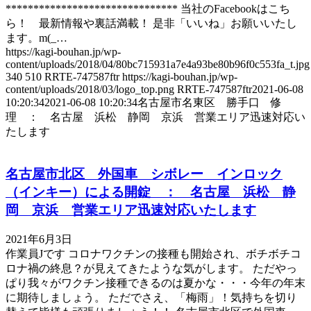
******************************* 当社のFacebookはこち
ら！ 最新情報や裏話満載！ 是非「いいね」お願いいたし
ます。m(_…
https://kagi-bouhan.jp/wp-
content/uploads/2018/04/80bc715931a7e4a93be80b96f0c553fa_t.jpg
340
510
RRTE-747587ftr
https://kagi-bouhan.jp/wp-
content/uploads/2018/03/logo_top.png
RRTE-747587ftr
2021-06-08
10:20:34
2021-06-08 10:20:34
名古屋市名東区 勝手口 修
理 ： 名古屋 浜松 静岡 京浜 営業エリア迅速対応い
たします
名古屋市北区 外国車 シボレー インロック
（インキー）による開錠 ： 名古屋 浜松 静
岡 京浜 営業エリア迅速対応いたします
2021年6月3日
作業員Jです コロナワクチンの接種も開始され、ボチボチコ
ロナ禍の終息？が見えてきたような気がします。 ただやっ
ぱり我々がワクチン接種できるのは夏かな・・・今年の年末
に期待しましょう。 ただでさえ、「梅雨」！気持ちを切り