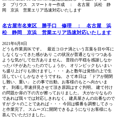
タ プリウス スマートキー作成 ： 名古屋 浜松 静
岡 京浜 営業エリア迅速対応いたします
名古屋市名東区 勝手口 修理 ： 名古屋 浜
松 静岡 京浜 営業エリア迅速対応いたします
2021年6月8日
どうも作業員IKです。 最近コロナ渦という言葉を目や耳に
しなくなってきた感があり この状況が普通となりつつある
ような気がして仕方ありません。 普段の平穏を感謝しなか
ったバチがあたったのでしょうか。 オリンピックもいまい
ち盛り上げりも掛けますし・・・ あと数年は覚悟の上で生
活していくしかなさそうですね。 さて本日は 「ドアが開閉
し難い、重い」 との事で出動。お客様のもとへ向かいま
す。 到着し早速拝見させて頂き原因はすぐ判明。 建て付け
の問題か扉の下の方が擦っておりました。 大がかりなもの
であれば我々では対応しきれなく、建具屋さんの出番なので
すが 少々のことであれば・・・ 今回は蝶番を調整してさっ
と作業完了。 スムーズに開閉できるようになりお客様にも
喜んでいただけました。