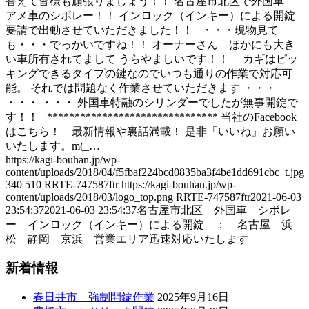
替えて皆様も頑張りましょう！！ 名古屋市北区で外国車
アメ車のシボレー！！ インロック（インキー）による開錠
要請で出動させていただきました！！ ・・・現物見て
も・・・でっかいですね！！ オーナーさん ほかにも大き
い車所有されてまして うらやましいです！！ カギはピッ
キングできるタイプの鍵なのでいつも通りの作業で対応可
能。 それでは問題なく作業させていただきます ・・・
・・・ ・・・ 外国車特融のシリンダーでしたが無事開錠で
す！！ ******************************* 当社のFacebook
はこちら！ 最新情報や裏話満載！ 是非「いいね」お願い
いたします。m(_…
https://kagi-bouhan.jp/wp-
content/uploads/2018/04/f5fbaf224bcd0835ba3f4be1dd691cbc_t.jpg
340
510
RRTE-747587ftr
https://kagi-bouhan.jp/wp-
content/uploads/2018/03/logo_top.png
RRTE-747587ftr
2021-06-03
23:54:37
2021-06-03 23:54:37
名古屋市北区 外国車 シボレ
ー インロック（インキー）による開錠 ： 名古屋 浜
松 静岡 京浜 営業エリア迅速対応いたします
新着情報
春日井市 強制開錠作業
2025年9月16日