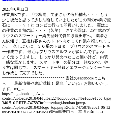
2021年6月12日
作業員Kです。 「空梅雨」でまさかの塩飴補充・・・ もう
少し後だと思って少し油断していましたがこの間の作業で流
石に・・・？！と コンビニ行って即買いしました。 実はこ
の作業の直前の話・・・（苦笑） さて今回は、25年式のプ
リウスのスマートキー紛失登録で愛知県豊田市へ。 業者さ
ん依頼で、直接お客さんのトコへ向かって作業を頼まれまし
た。 久しぶりに、３０系のトヨタ プリウスのスマートキ
ー作成です。 最近はプリウスアルファが多いんですよね、
よく走ってますし。 しっかり見比べたこと無いけど、内装
一緒な気がします。 スマートキーの部分は一緒なので、や
り方は同じで。 スマートキー登録とエマージェンシーキー
も作成して完了でした。
******************************* 当社のFacebookはこち
ら！ 最新情報や裏話満載！ 是非「いいね」お願いいたし
ます。m(_…
https://kagi-bouhan.jp/wp-
content/uploads/2018/04/f5fbaf224bcd0835ba3f4be1dd691cbc_t.jpg
340
510
RRTE-747587ftr
https://kagi-bouhan.jp/wp-
content/uploads/2018/03/logo_top.png
RRTE-747587ftr
2021-06-12
09:45:04
2021-06-12 09:46:43
愛知県豊田市 平成25年 トヨ