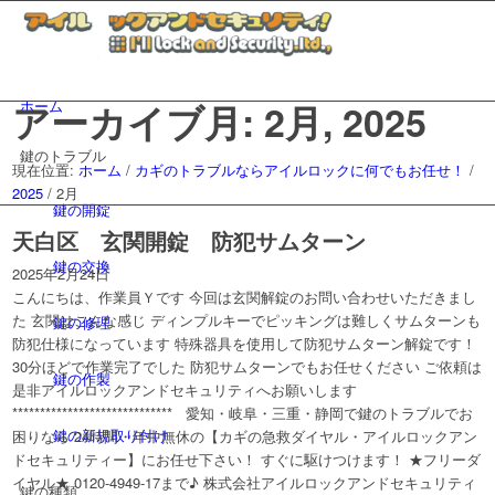
アーカイブ月: 2月, 2025
ホーム
鍵のトラブル
現在位置:
ホーム
/
カギのトラブルならアイルロックに何でもお任せ！
/
2025
/
2月
鍵の開錠
天白区 玄関開錠 防犯サムターン
鍵の交換
2025年2月24日
こんにちは、作業員Ｙです 今回は玄関解錠のお問い合わせいただきまし
た 玄関はこんな感じ ディンプルキーでピッキングは難しくサムターンも
鍵の修理
防犯仕様になっています 特殊器具を使用して防犯サムターン解錠です！
30分ほどで作業完了でした 防犯サムターンでもお任せください ご依頼は
鍵の作製
是非アイルロックアンドセキュリティへお願いします
***************************** 愛知・岐阜・三重・静岡で鍵のトラブルでお
鍵の新規取り付け
困りなら 24時間・年中無休の【カギの急救ダイヤル・アイルロックアン
ドセキュリティー】にお任せ下さい！ すぐに駆けつけます！ ★フリーダ
イヤル★ 0120-4949-17まで♪ 株式会社アイルロックアンドセキュリティ
鍵の種類