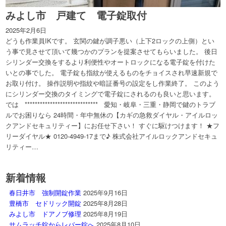
みよし市 戸建て 電子錠取付
2025年2月6日
どうも作業員IKです。 玄関の鍵が調子悪い（上下2ロックの上側）とい
う事で見させて頂いて幾つかのプランを提案させてもらいました。 後日
シリンダー交換をするより利便性やオートロックになる電子錠を付けた
いとの事でした。 電子錠も指紋が使えるものをチョイスされ早速新規で
お取り付け。 操作説明や指紋や暗証番号の設定をし作業終了。 このよう
にシリンダー交換のタイミングで電子錠にされるのも良いと思います。
では ***************************** 愛知・岐阜・三重・静岡で鍵のトラブ
ルでお困りなら 24時間・年中無休の【カギの急救ダイヤル・アイルロッ
クアンドセキュリティー】にお任せ下さい！ すぐに駆けつけます！ ★フ
リーダイヤル★ 0120-4949-17まで♪ 株式会社アイルロックアンドセキュ
リティー…
新着情報
春日井市 強制開錠作業
2025年9月16日
豊橋市 セドリック開錠
2025年8月28日
みよし市 ドアノブ修理
2025年8月19日
サムラッチ錠からレバー錠へ
2025年8月10日