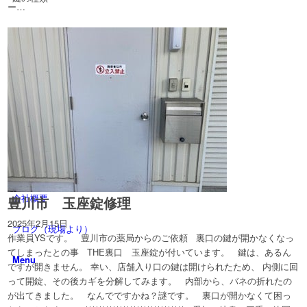
ー…
家・事務所の鍵
車・バイクの鍵
金庫の鍵
料金
法人様へ
会社概要
豊川市 玉座錠修理
2025年2月15日
ブログ（現場より）
作業員YSです。 豊川市の薬局からのご依頼 裏口の鍵が開かなくなっ
てしまったとの事 THE裏口 玉座錠が付いています。 鍵は、あるん
Menu
ですが開きません。 幸い、店舗入り口の鍵は開けられたため、 内側に回
って開錠、その後カギを分解してみます。 内部から、バネの折れたの
が出てきました。 なんでですかね？謎です。 裏口が開かなくて困っ