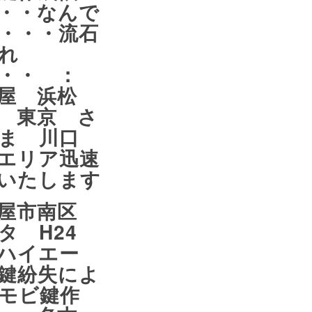
・・なんで
・・・流石
れ
・・・ ：
古屋 浜松
 東京 さ
たま 川口
エリア迅速
いたします
古屋市南区
タ H24
ハイエー
鍵紛失によ
モビ鍵作