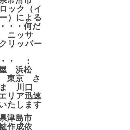
ロック（イ
ー）による
・・・何だ
 ニッサ
クリッパー
・・・ ：
古屋 浜松
 東京 さ
たま 川口
エリア迅速
いたします
知県津島市
鍵作成依