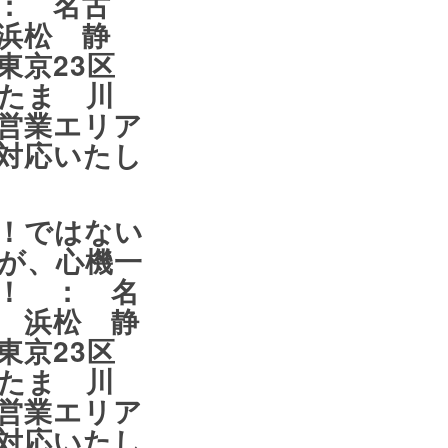
： 名古
浜松 静
東京23区
たま 川
営業エリア
対応いたし
！ではない
が、心機一
！ ： 名
 浜松 静
東京23区
たま 川
営業エリア
対応いたし