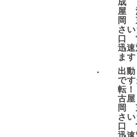
成 
屋 
岡 
さい
口 
迅速
ます
出動
です
転！
古屋
岡 
さい
口 
迅速