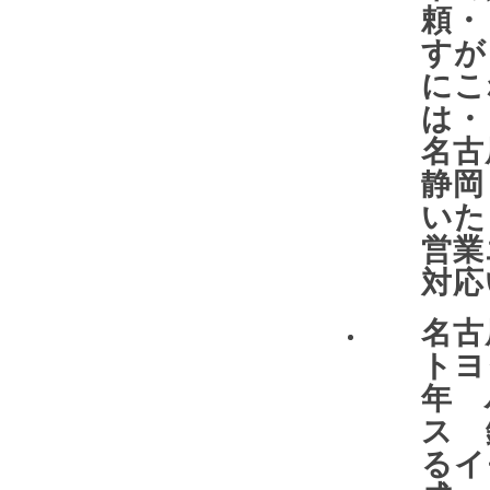
頼・
すが
にこ
は
名
静岡
い
営業
対応
名
トヨ
年 
ス 
るイ