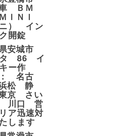
車 ＢＭ
ＭＩＮＩ
ニ） イン
ク開錠
知県安城市
タ 86 イ
キー作
： 名古
浜松 静
東京 さい
 川口 営
リア迅速対
たします
知県常滑市