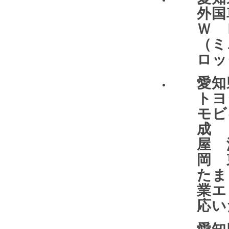
外国
Ｗ 
（ミ
ロッ
愛
トヨ
モビ
成 
屋 
岡 
たま
業エ
応い
愛