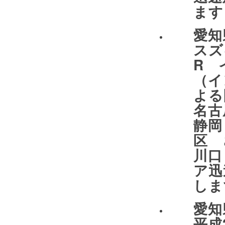
ます
愛
スズ
R 
（イ
よ
名
静岡
区
川口
ア迅
しま
愛
平成