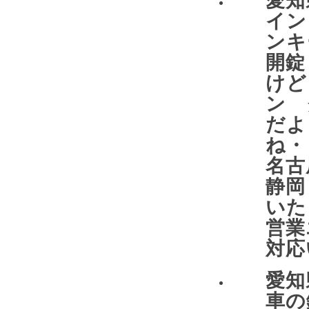
イン
ンキ
開錠
けど
ン 
だよ
ね
名
静岡
い
営業
対応
愛
車の