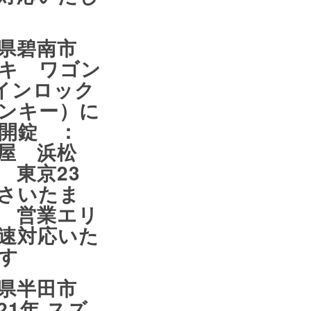
知県碧南市
キ ワゴン
インロック
ンキー）に
る開錠 ：
古屋 浜松
 東京23
 さいたま
 営業エリ
速対応いた
す
知県半田市
21年 スズ