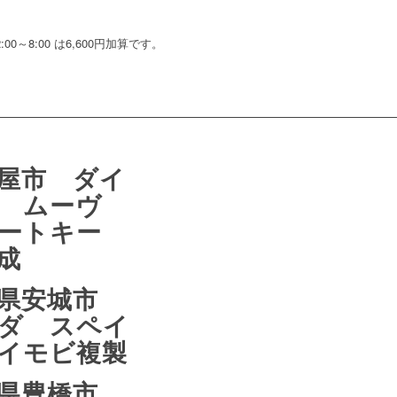
～8:00 は6,600円加算です。
屋市 ダイ
ツ ムーヴ
マートキー
成
知県安城市
ダ スペイ
イモビ複製
知県豊橋市